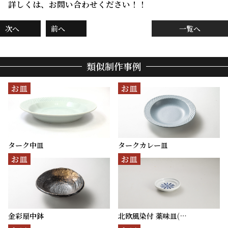
詳しくは、お問い合わせください！！
次へ
前へ
一覧へ
類似制作事例
お皿
お皿
ターク中皿
タークカレー皿
お皿
お皿
金彩扇中鉢
北欧風染付 薬味皿(…