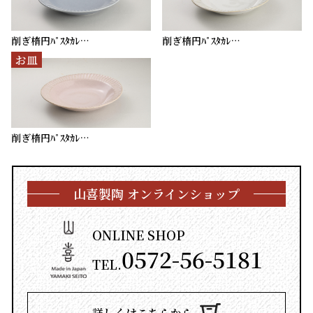
削ぎ楕円ﾊﾟｽﾀｶﾚ…
削ぎ楕円ﾊﾟｽﾀｶﾚ…
お皿
削ぎ楕円ﾊﾟｽﾀｶﾚ…
山喜製陶 オンラインショップ
ONLINE SHOP
0572-56-5181
TEL.
詳しくはこちらから