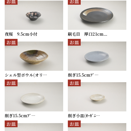
お皿
お皿
夜桜 9.5cm小付
刷毛目 厚口21cm…
お皿
お皿
シェル型ボウル(オリ…
削ぎ15.5cmﾌﾟ…
お皿
お皿
削ぎ15.5cmﾌﾟ…
削ぎ小皿(ｵｰｶﾞﾆ…
お皿
お皿