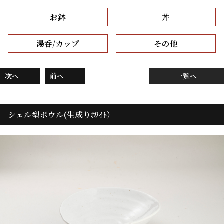
お鉢
丼
湯呑/カップ
その他
次へ
前へ
一覧へ
シェル型ボウル(生成りﾎﾜｲﾄ）