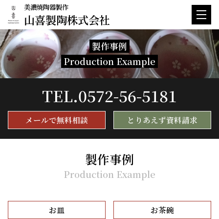
美濃焼陶器製作
山喜製陶株式会社
製作事例
Production Example
TEL.
0572-56-5181
メールで無料相談
とりあえず資料請求
製作事例
Production Example
お皿
お茶碗