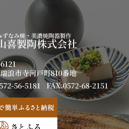
みずなみ焼・美濃焼陶器製作
山喜製陶株式会社
6121
瑞浪市寺河戸町810番地
572-56-5181
FAX.0572-68-2151