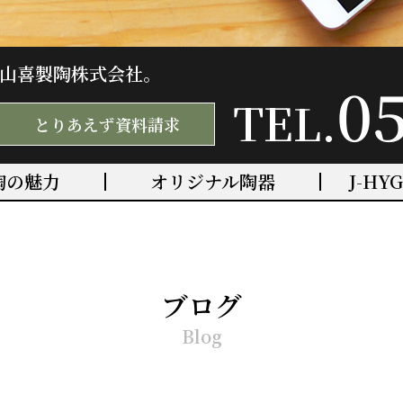
山喜製陶株式会社。
0
TEL.
とりあえず資料請求
陶の魅力
オリジナル陶器
J-HY
ブログ
Blog