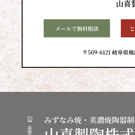
山喜
メールで無料相談
と
〒509-6121 岐阜県
みずなみ焼・美濃焼陶器制
山喜製陶株式