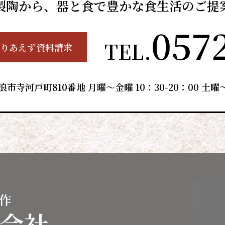
製陶から、
器と食で豊かな食生活のご提
057
TEL.
りあえず資料請求
瑞浪市寺河戸町810番地 月曜～金曜 10：30-20：00 土曜～
作
会社