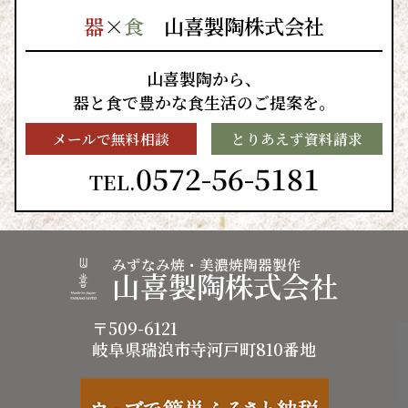
器
×
食
山喜製陶株式会社
山喜製陶から、
器と食で豊かな食生活のご提案を。
メールで無料相談
とりあえず資料請求
0572-56-5181
TEL.
みずなみ焼・美濃焼陶器製作
山喜製陶株式会社
〒509-6121
岐阜県瑞浪市寺河戸町810番地