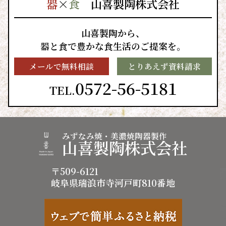
器
×
食
山喜製陶株式会社
山喜製陶から、
器と食で豊かな食生活のご提案を。
メールで無料相談
とりあえず資料請求
0572-56-5181
TEL.
みずなみ焼・美濃焼陶器製作
山喜製陶株式会社
〒509-6121
岐阜県瑞浪市寺河戸町810番地